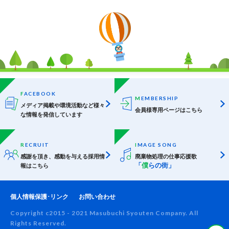
F
ACEBOOK
M
EMBERSHIP
メディア掲載や環境活動など
様々
会員様専用ページはこちら
な情報を発信しています
R
ECRUIT
I
MAGE SONG
感謝を頂き、感動を与える
採用情
廃棄物処理の仕事応援歌
「
僕
らの街」
報はこちら
個人情報保護･リンク
お問い合わせ
Copyright c2015 - 2021 Masubuchi Syouten Company. All
Rights Reserved.