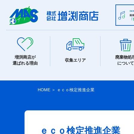
増渕商店が
廃棄物処
収集エリア
選ばれる理由
について
HOME
＞
ｅｃｏ検定推進企業
ｅｃｏ検定推進企業